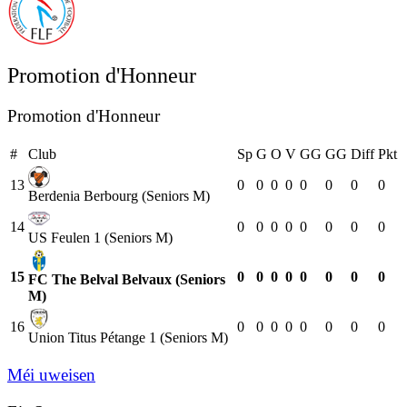
Promotion d'Honneur
Promotion d'Honneur
#
Club
Sp
G
O
V
GG
GG
Diff
Pkt
13
0
0
0
0
0
0
0
0
Berdenia Berbourg (Seniors M)
14
0
0
0
0
0
0
0
0
US Feulen 1 (Seniors M)
15
0
0
0
0
0
0
0
0
FC The Belval Belvaux (Seniors
M)
16
0
0
0
0
0
0
0
0
Union Titus Pétange 1 (Seniors M)
Méi uweisen