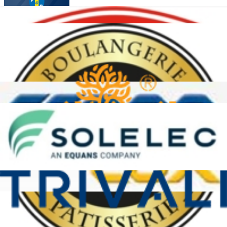
13.07.2026
Transferts fir déi nei Saison 2026/2027
22.05.2026
Spilldag 30
Méi uweisen
Promotion d'Honneur
15.08.2026